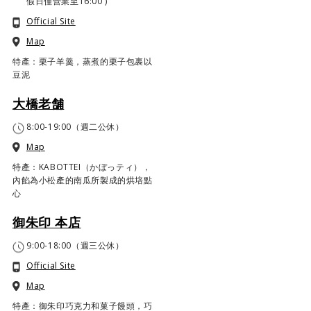
假日僅營業至16:00 )
Official Site
Map
特產：栗子羊羹，蒸煮的栗子包裹以
豆泥
大橋老舗
8:00-19:00（週二公休）
Map
特產：KABOTTEI（かぼっティ），
內餡為小松產的南瓜所製成的烘培點
心
御朱印 本店
9:00-18:00（週三公休）
Official Site
Map
特產：御朱印巧克力和菓子饅頭，巧