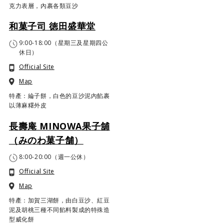
克力表層，內裹各類豆沙
和菓子司 徳田盛華堂
9:00-18:00（星期三及星期四公
休日）
Official Site
Map
特產：綸子餅，白色的豆沙泥內餡裹
以薄麻糬外皮
長壽庵 MINOWA果子舖
（みのわ菓子舗）
8:00-20:00（週一公休）
Official Site
Map
特產：加賀三湖餅，由白豆沙、紅豆
泥及胡桃三種不同餡料製成的特殊造
型威化餅