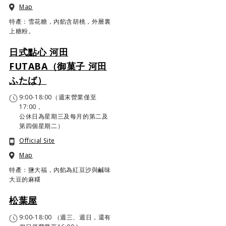
Map
特產：雪花糖，內餡含胡桃，外層裏
上糖粉。
日式點心 河田
FUTABA（御菓子 河田
ふたば）
9:00-18:00（週末營業僅至
17:00，
公休日為星期三及每月的第二及
第四個星期二）
Official Site
Map
特產：鹽大福，內餡為紅豆沙與鹹味
大豆的麻糬
松葉屋
9:00-18:00 （週三、週日，還有