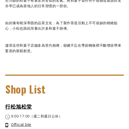
石川縣的和菓子有著眾所皆知的名氣。將和菓子當作伴手禮贈送親朋好友
亦早已成為當地人的日常習慣的一部份。
由於擁有根深蒂固的品茶文化，為了製作茶道活動上不可或缺的精緻點
心，小松也因此培養出許多和菓子師傅。
儘管這些和菓子店舖多為世代相傳，卻總不忘在季節轉換裡不斷增添帶來
驚喜的新穎創意。
Shop List
行松旭松堂
9:00-17:00（週二和週日公休）
Official Site